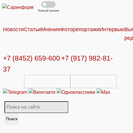
Темный режим
Новости
Статьи
Мнения
Фоторепортажи
Интервью
Вы
ре
+7 (8452) 659-600
+7 (917) 982-81-
37
Поиск