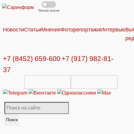
Темный режим
Новости
Статьи
Мнения
Фоторепортажи
Интервью
Вы
ре
+7 (8452) 659-600
+7 (917) 982-81-
37
Поиск