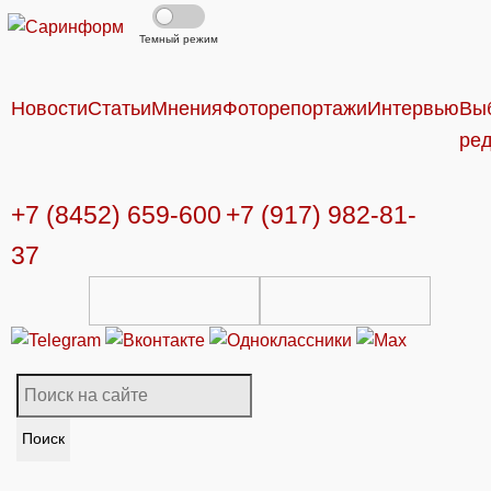
Темный режим
Новости
Статьи
Мнения
Фоторепортажи
Интервью
Вы
ре
+7 (8452) 659-600
+7 (917) 982-81-
37
Поиск