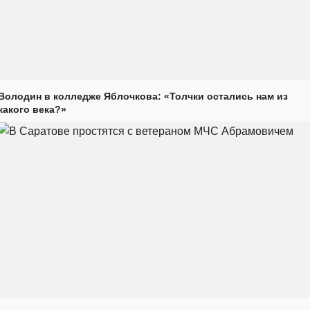
Володин в колледже Яблочкова: «Толчки остались нам из
какого века?»