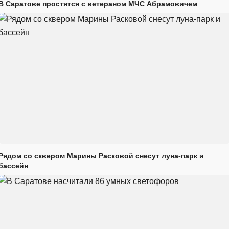
В Саратове простятся с ветераном МЧС Абрамовичем
Рядом со сквером Марины Расковой снесут луна-парк и
бассейн