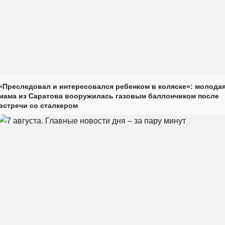
«Преследовал и интересовался ребенком в коляске»: молода
мама из Саратова вооружилась газовым баллончиком после
встречи со сталкером