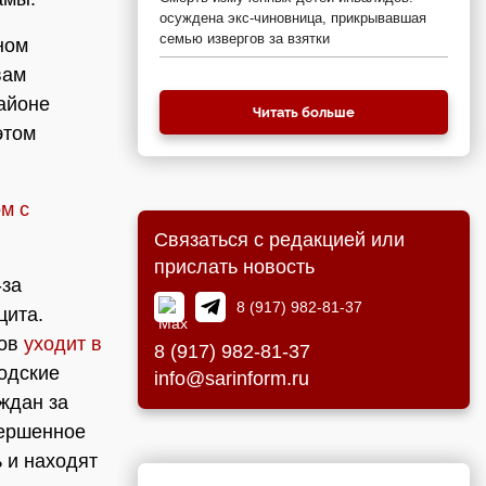
осуждена экс-чиновница, прикрывавшая
семью извергов за взятки
ном
вам
айоне
Читать больше
этом
м с
Связаться с редакцией или
прислать новость
-за
8 (917) 982-81-37
цита.
гов
уходит в
8 (917) 982-81-37
родские
info@sarinform.ru
ждан за
вершенное
 и находят