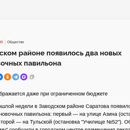
00
Общество
ском районе появилось два новых
вочных павильона
бражается даже при ограниченном бюджете
ошлой недели в Заводском районе Саратова появил
новочных павильона: первый — на улице Азина (оста
 второй — на Тульской (остановка "Училище №52"). О
у" сообщили в городском центре размещения рекл