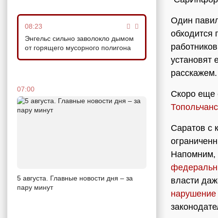
Один павил
08:23
обходится 
Энгельс сильно заволокло дымом
работников
от горящего мусорного полигона
установят 
расскажем.
07:00
Скоро еще 
Топольчан
Саратов с 
ограниченн
Напомним, 
федеральн
5 августа. Главные новости дня – за
власти даж
пару минут
нарушение 
законодате