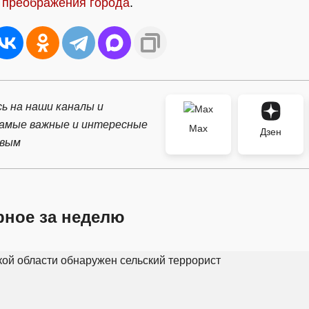
 преображения города
.
ь на наши каналы и
самые важные и интересные
Max
Дзен
рвым
рное за неделю