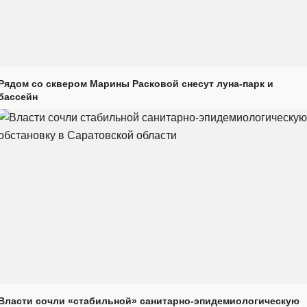
Рядом со сквером Марины Расковой снесут луна-парк и
бассейн
Власти сочли «стабильной» санитарно-эпидемиологическую