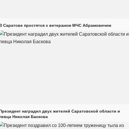
В Саратове простятся с ветераном МЧС Абрамовичем
Президент наградил двух жителей Саратовской области и
певца Николая Баскова