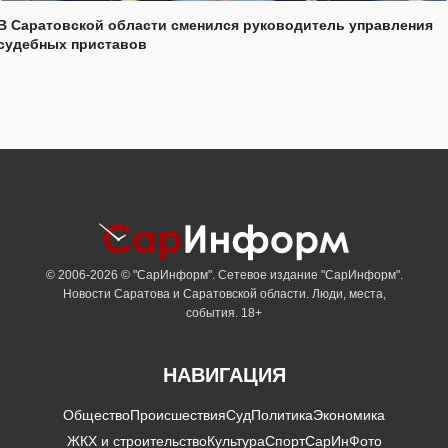
В Саратовской области сменился руководитель управления
судебных приставов
© 2006-2026 © "СарИнформ". Сетевое издание "СарИнформ".
Новости Саратова и Саратовской области. Люди, места,
события. 18+
НАВИГАЦИЯ
Общество
Происшествия
Суд
Политика
Экономика
ЖКХ и строительство
Культура
Спорт
СарИнФото