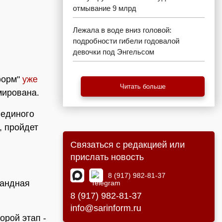
отмывание 9 млрд
Лежала в воде вниз головой:
подробности гибели годовалой
девочки под Энгельсом
форм"
уже
Читать больше
мирована.
 единого
, пройдет
Связаться с редакцией или
прислать новость
8 (917) 982-81-37
мандная
8 (917) 982-81-37
info@sarinform.ru
орой этап -