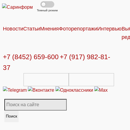
Темный режим
Новости
Статьи
Мнения
Фоторепортажи
Интервью
Вы
ре
+7 (8452) 659-600
+7 (917) 982-81-
37
Поиск