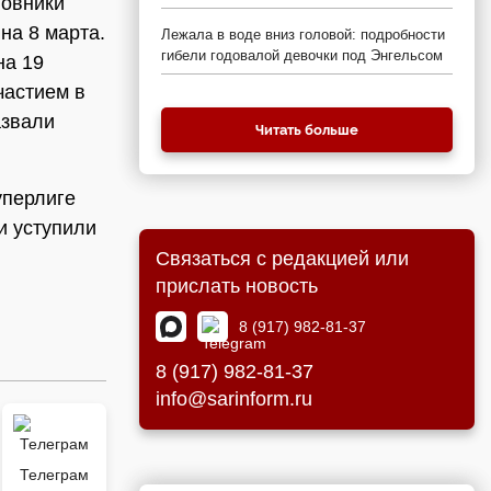
новники
на 8 марта.
Лежала в воде вниз головой: подробности
гибели годовалой девочки под Энгельсом
на 19
частием в
азвали
Читать больше
уперлиге
и уступили
Связаться с редакцией или
прислать новость
8 (917) 982-81-37
8 (917) 982-81-37
info@sarinform.ru
Телеграм