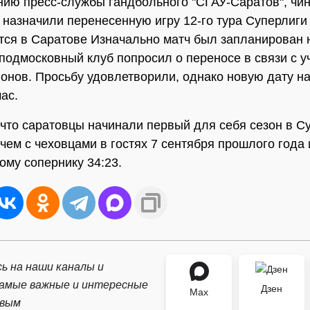
ию пресс-службы гандбольного "СГАУ-Саратов", чи
назначили перенесенную игру 12-го тура Суперлиги 
тся в Саратове Изначально матч был запланирован 
 подмосковный клуб попросил о переносе в связи с у
онов. Просьбу удовлетворили, однако новую дату н
ас.
что саратовцы начинали первый для себя сезон в С
чем с чеховцами в гостях 7 сентября прошлого года 
ому сопернику 34:23.
ь на наши каналы и
самые важные и интересные
Дзен
Max
рвым