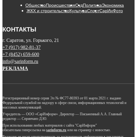
Общество
Происшествия
Суд
Политика
Экономика
ЖКХ и строительство
Культура
Спорт
СарИнФото
КОНТАКТЫ
г. Саратов, ул. Горького, 21
+7 (917) 982-81-37
+7 (8452) 659-600
info@sarinform.ru
РЕКЛАМА
Регистрационный номер серия Эл № ФС77-80393 от 01 марта 2021 г. выдано
Федеральной службой по надзору в сфере связи, информационных технологий и
массовых коммуникаций.
Учредитель — ООО «СарИнформ». Директор — Письменный А.А. Главный
редактор — Спринчанэ Д.Ю.
При использовании любых материалов с сайта "СарИнформ"
обязательна гиперссылка на
sarinform.ru
или на страницу с новостью.
Редакция не несет ответственность за достоверность информации в рекламных