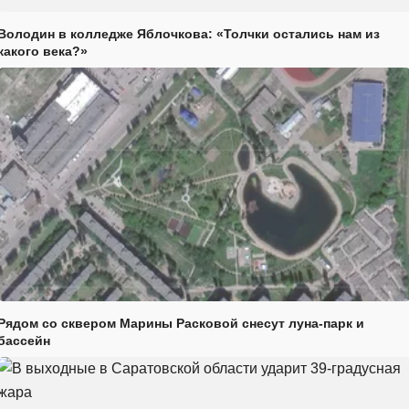
Володин в колледже Яблочкова: «Толчки остались нам из
какого века?»
Рядом со сквером Марины Расковой снесут луна-парк и
бассейн