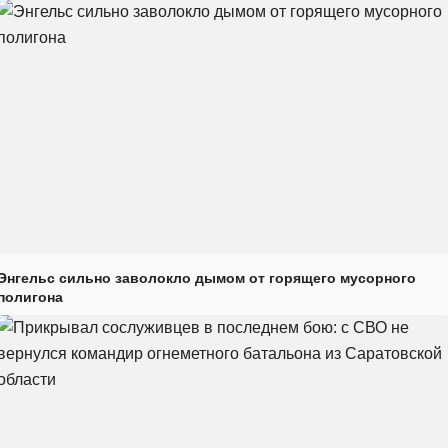
Энгельс сильно заволокло дымом от горящего мусорного
полигона