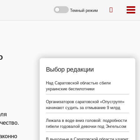
Темный режим
о
Выбор редакции
Над Саратовской областью сбили
украинские беспилотники
Организаторов саратовской «Опусгрупп»
начинают судить за отмывание 9 млрд
еля
Лежала в воде вниз головой: подробности
чество.
гибели годовалой девочки под Энгельсом
аконно
В выходные в Саратовской области ударит