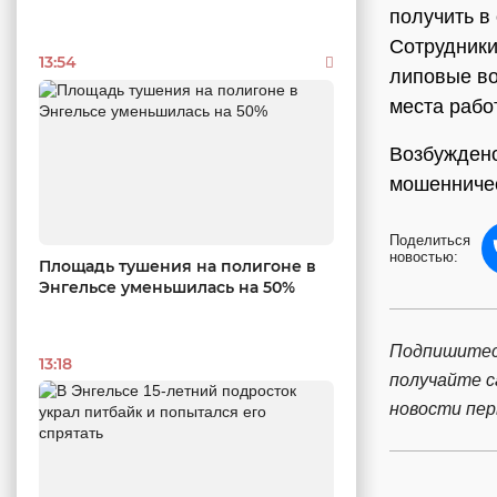
получить в
Сотрудники
13:54
липовые во
места рабо
Возбуждено
мошенничес
Поделиться
новостью:
Площадь тушения на полигоне в
Энгельсе уменьшилась на 50%
Подпишитес
13:18
получайте 
новости пе