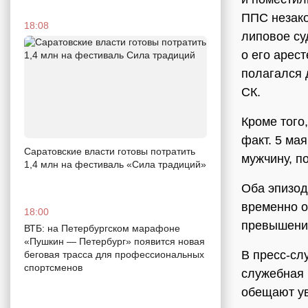
ППС незако
18:08
липовое су
о его арес
полагался 
СК.
Кроме того
факт. 5 мая
Саратовские власти готовы потратить
мужчину, п
1,4 млн на фестиваль «Сила традиций»
Оба эпизод
временно о
18:00
превышени
ВТБ: на Петербургском марафоне
«Пушкин — Петербург» появится новая
В пресс-сл
беговая трасса для профессиональных
спортсменов
служебная 
обещают ув