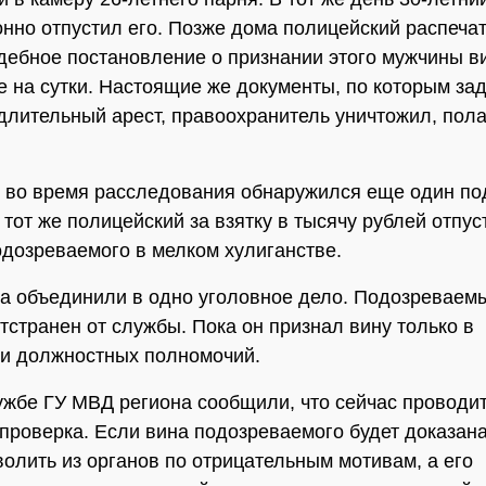
нно отпустил его. Позже дома полицейский распеча
дебное постановление о признании этого мужчины в
те на сутки. Настоящие же документы, по которым з
длительный арест, правоохранитель уничтожил, пола
, во время расследования обнаружился еще один п
 тот же полицейский за взятку в тысячу рублей отпус
одозреваемого в мелком хулиганстве.
а объединили в одно уголовное дело. Подозреваем
тстранен от службы. Пока он признал вину только в
и должностных полномочий.
ужбе ГУ МВД региона сообщили, что сейчас проводи
проверка. Если вина подозреваемого будет доказана
олить из органов по отрицательным мотивам, а его