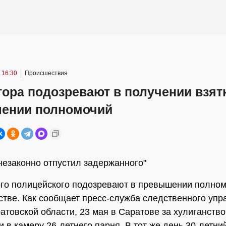
 16:30
Происшествия
ора подозревают в получении взят
ении полномочий
 незаконно отпустил задержанного"
го полицейского подозревают в превышении полном
стве. Как сообщает пресс-служба следственного уп
атовской области, 23 мая в Саратове за хулиганств
и в камеру 26-летнего парня. В тот же день 30-летни