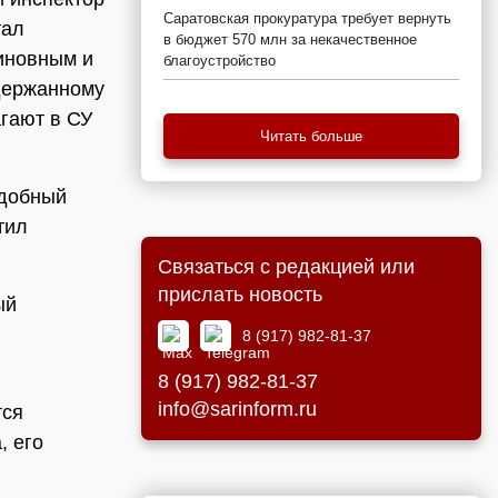
Саратовская прокуратура требует вернуть
тал
в бюджет 570 млн за некачественное
иновным и
благоустройство
адержанному
гают в СУ
Читать больше
одобный
тил
Связаться с редакцией или
прислать новость
ый
8 (917) 982-81-37
8 (917) 982-81-37
info@sarinform.ru
тся
, его