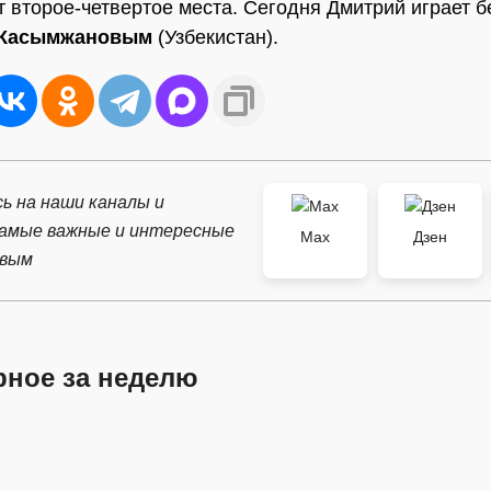
т второе-четвертое места. Сегодня Дмитрий играет 
 Касымжановым
(Узбекистан).
ь на наши каналы и
самые важные и интересные
Max
Дзен
рвым
рное за неделю