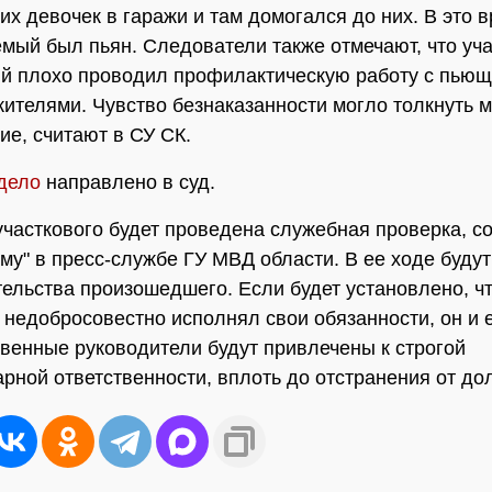
их девочек в гаражи и там домогался до них. В это 
мый был пьян. Следователи также отмечают, что уч
й плохо проводил профилактическую работу с пью
ителями. Чувство безнаказанности могло толкнуть 
ие, считают в СУ СК.
дело
направлено в суд.
участкового будет проведена служебная проверка, 
у" в пресс-службе ГУ МВД области. В ее ходе будут
тельства произошедшего. Если будет установлено, ч
 недобросовестно исполнял свои обязанности, он и 
венные руководители будут привлечены к строгой
рной ответственности, вплоть до отстранения от до