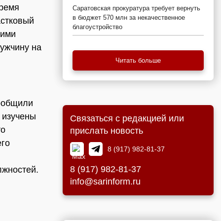
время
Саратовская прокуратура требует вернуть
в бюджет 570 млн за некачественное
астковый
благоустройство
щими
мужчину на
Читать больше
сообщили
 изучены
Связаться с редакцией или
то
прислать новость
его
8 (917) 982-81-37
8 (917) 982-81-37
лжностей.
info@sarinform.ru