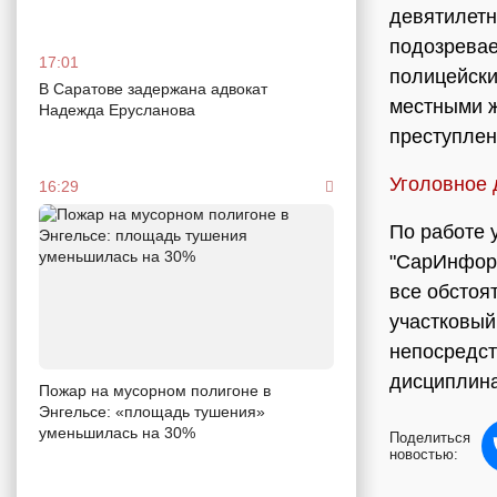
девятилетн
подозревае
17:01
полицейски
В Саратове задержана адвокат
местными ж
Надежда Ерусланова
преступлен
Уголовное 
16:29
По работе 
"СарИнформ
все обстоя
участковый
непосредст
дисциплина
Пожар на мусорном полигоне в
Энгельсе: «площадь тушения»
уменьшилась на 30%
Поделиться
новостью: