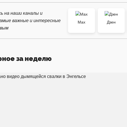
ь на наши каналы и
самые важные и интересные
Max
Дзен
рвым
рное за неделю