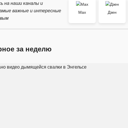
ь на наши каналы и
самые важные и интересные
Max
Дзен
рвым
рное за неделю