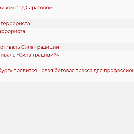
виком под Саратовом
еррориста
стиваль «Сила традиций»
ург» появится новая беговая трасса для професси