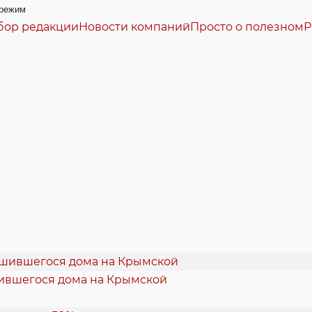
режим
бор редакции
Новости компаний
Просто о полезном
Р
шившегося дома на Крымской