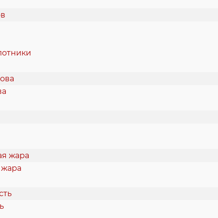
лотники
ва
 жара
ь