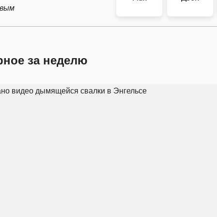
рвым
рное за неделю