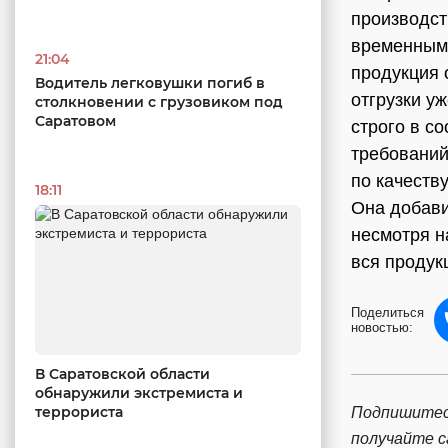
производст
временным 
21:04
продукция 
Водитель легковушки погиб в
отгрузки у
столкновении с грузовиком под
Саратовом
строго в с
требований
по качест
18:11
Она добави
несмотря н
вся продук
Поделиться
новостью:
В Саратовской области
обнаружили экстремиста и
террориста
Подпишитес
получайте 