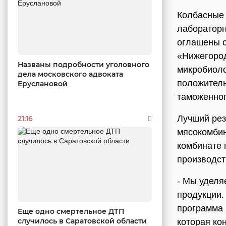
Колбасные 
лабораторн
оглашены с
«Нижегоро
Названы подробности уголовного
микробиоло
дела московского адвоката
положитель
Еруслановой
таможенног
Лучший рез
21:16
мясокомбина
комбинате 
производст
- Мы уделя
продукции.
программа 
Еще одно смертельное ДТП
случилось в Саратовской области
которая ко