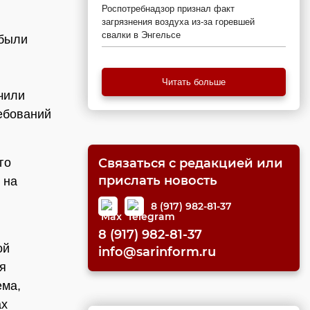
Роспотребнадзор признал факт
загрязнения воздуха из-за горевшей
свалки в Энгельсе
 были
Читать больше
чили
ебований
го
Связаться с редакцией или
прислать новость
 на
8 (917) 982-81-37
8 (917) 982-81-37
ой
info@sarinform.ru
я
ема,
ах