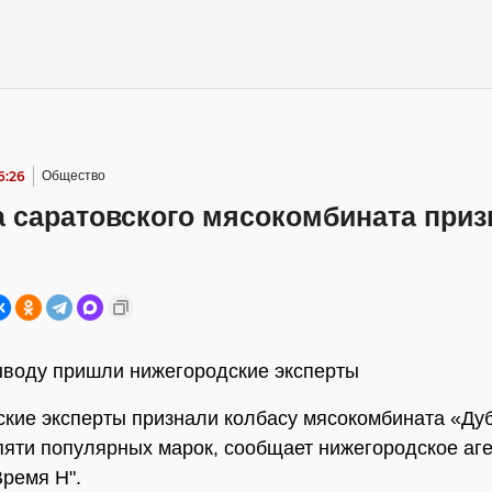
6:26
Общество
а саратовского мясокомбината приз
ыводу пришли нижегородские эксперты
кие эксперты признали колбасу мясокомбината «Ду
пяти популярных марок, сообщает нижегородское аг
Время Н".