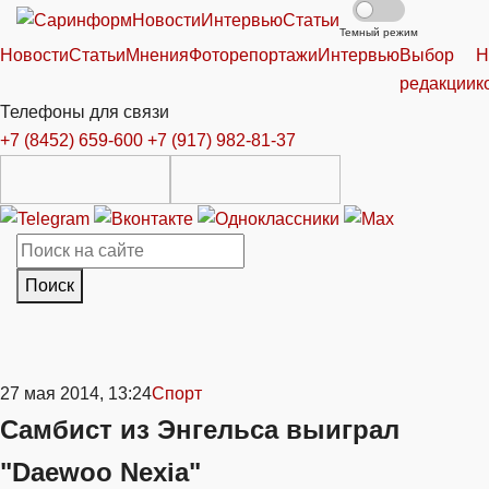
Новости
Интервью
Статьи
Темный режим
Новости
Статьи
Мнения
Фоторепортажи
Интервью
Выбор
Н
редакции
к
Телефоны для связи
+7 (8452) 659-600
+7 (917) 982-81-37
Поиск
27 мая 2014, 13:24
Спорт
Самбист из Энгельса выиграл
"Daewoo Nexia"