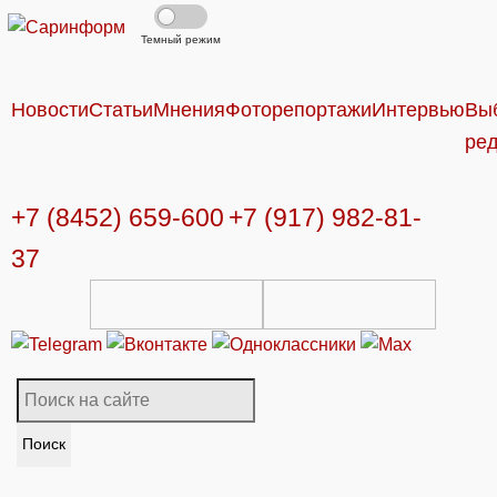
Темный режим
Новости
Статьи
Мнения
Фоторепортажи
Интервью
Вы
ре
+7 (8452) 659-600
+7 (917) 982-81-
37
Поиск