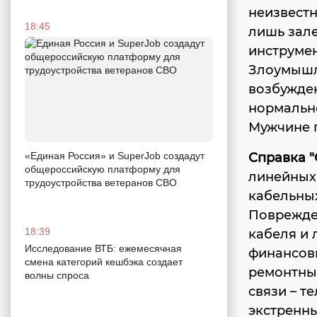
неизвестн
18:45
лишь зале
инструмен
Злоумышл
возбужден
нормальн
Мужчине г
Справка 
«Единая Россия» и SuperJob создадут
общероссийскую платформу для
линейных
трудоустройства ветеранов СВО
кабельных
Поврежде
18:39
кабеля и 
Исследование ВТБ: ежемесячная
финансовы
смена категорий кешбэка создает
ремонтны
волны спроса
связи – т
экстренны