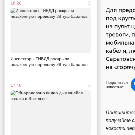
18:20
Для пред
под кругл
на пульт 
тревоги, 
мобильная
кабеля, л
Саратовс
Инспекторы ГИБДД раскрыли
незаконную перевозку 38 туш баранов
на «горяч
Поделиться
17:40
новостью:
Подпишитес
получайте 
новости пе