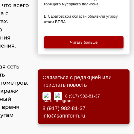
горящего мусорного полигона
 что всего
а с
В Саратовской области объявили угрозу
ах.
атаки БПЛА
о
ения
Читать больше
ения.
я сеть
ть
Связаться с редакцией или
лометров.
прислать новость
 кражи
8 (917) 982-81-37
зный
а время
8 (917) 982-81-37
лугам
info@sarinform.ru