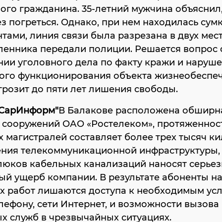
ого гражданина. 35-летний мужчина объяснил,
з погреться. Однако, при нем находилась сумк
тами, линия связи была разрезана в двух мест
енника передали полиции. Решается вопрос 
ии уголовного дела по факту кражи и наруш
ого функционирования объекта жизнеобеспеч
розит до пяти лет лишения свободы.
"СарИнформ"
В Балакове расположена обширна
 сооружений ОАО «Ростелеком», протяженнос
 магистралей составляет более трех тысяч ки
ния телекоммуникационной инфраструктуры,
люков кабельных канализаций наносят серье
й ущерб компании. В результате абоненты н
х работ лишаются доступа к необходимым ус
елефону, сети Интернет, и возможности вызова
х служб в чрезвычайных ситуациях.