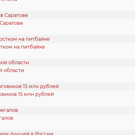
 Саратове
тком на питбайке
й области
овиков 15 млн рублей
галов