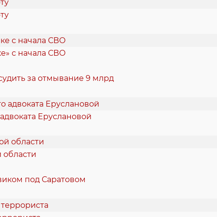
ту
е» с начала СВО
судить за отмывание 9 млрд
 адвоката Еруслановой
й области
виком под Саратовом