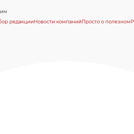
жим
бор редакции
Новости компаний
Просто о полезном
Р