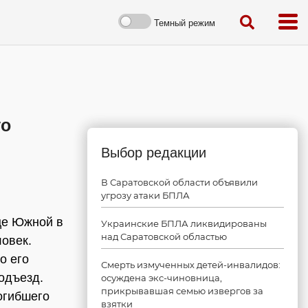
Темный режим
го
Выбор редакции
В Саратовской области объявили
угрозу атаки БПЛА
це Южной в
Украинские БПЛА ликвидированы
над Саратовской областью
овек.
о его
Смерть измученных детей-инвалидов:
одъезд.
осуждена экс-чиновница,
прикрывавшая семью извергов за
огибшего
взятки