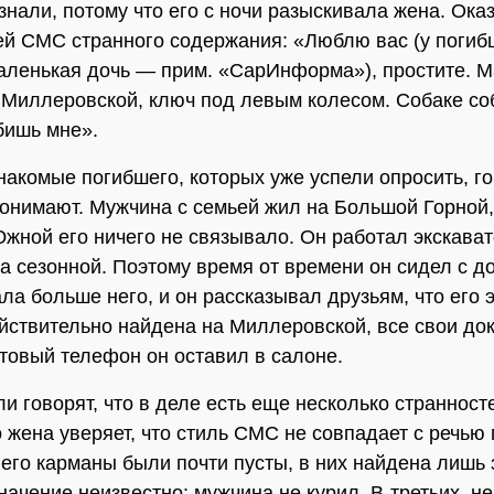
знали, потому что его с ночи разыскивала жена. Ока
ей СМС странного содержания: «Люблю вас (у погиб
аленькая дочь — прим. «СарИнформа»), простите. 
 Миллеровской, ключ под левым колесом. Собаке со
 бишь мне».
накомые погибшего, которых уже успели опросить, го
понимают. Мужчина с семьей жил на Большой Горной,
жной его ничего не связывало. Он работал экскава
а сезонной. Поэтому время от времени он сидел с д
а больше него, и он рассказывал друзьям, что его э
ствительно найдена на Миллеровской, все свои до
отовый телефон он оставил в салоне.
и говорят, что в деле есть еще несколько странносте
о жена уверяет, что стиль СМС не совпадает с речью
 его карманы были почти пусты, в них найдена лишь 
начение неизвестно: мужчина не курил. В-третьих, н