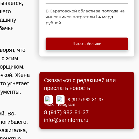
зывается,
шего
В Саратовской области за полгода на
чиновников потратили 1,4 млрд
Машину
рублей
бачья
Читать больше
ворят, что
 с этим
торщиком,
очкой. Жена
Связаться с редакцией или
то угнетает.
прислать новость
кументы,
8 (917) 982-81-37
8 (917) 982-81-37
й. Во-
info@sarinform.ru
 погибшего.
зажигалка,
епонятно,