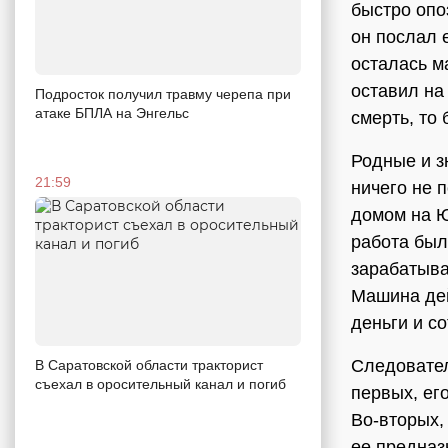
быстро опо
он послал 
осталась м
оставил на
Подросток получил травму черепа при
атаке БПЛА на Энгельс
смерть, то
Родные и з
21:59
ничего не 
домом на Ю
работа был
зарабатывал
Машина дей
деньги и с
Следовател
В Саратовской области тракторист
съехал в оросительный канал и погиб
первых, ег
Во-вторых,
ее предназ