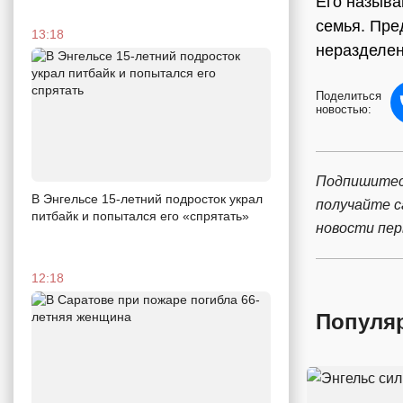
Его называ
семья. Пре
13:18
неразделен
Поделиться
новостью:
Подпишитес
В Энгельсе 15-летний подросток украл
получайте 
питбайк и попытался его «спрятать»
новости пе
12:18
Популя