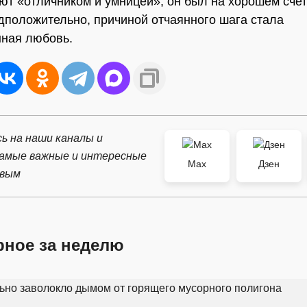
ют «отличником и умницей», он был на хорошем счету
дположительно, причиной отчаянного шага стала
ная любовь.
ь на наши каналы и
самые важные и интересные
Max
Дзен
рвым
рное за неделю