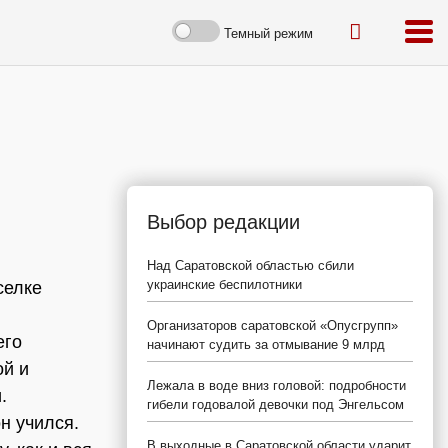
Темный режим
Выбор редакции
Над Саратовской областью сбили
украинские беспилотники
селке
Организаторов саратовской «Опусгрупп»
его
начинают судить за отмывание 9 млрд
ой и
Лежала в воде вниз головой: подробности
.
гибели годовалой девочки под Энгельсом
н учился.
В выходные в Саратовской области ударит