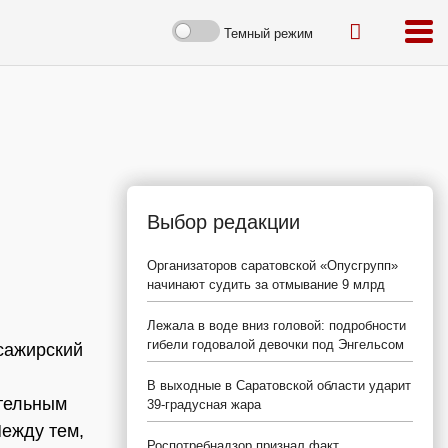
Темный режим
Выбор редакции
Организаторов саратовской «Опусгрупп»
начинают судить за отмывание 9 млрд
Лежала в воде вниз головой: подробности
гибели годовалой девочки под Энгельсом
сажирский
В выходные в Саратовской области ударит
тельным
39-градусная жара
Между тем,
Роспотребнадзор признал факт