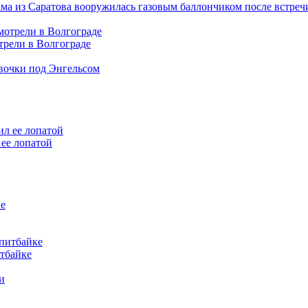
ама из Саратова вооружилась газовым баллончиком после встреч
трели в Волгограде
евочки под Энгельсом
ее лопатой
итбайке