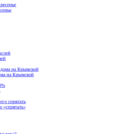
есенье
лей
ома на Крымской
%
о «спрятать»