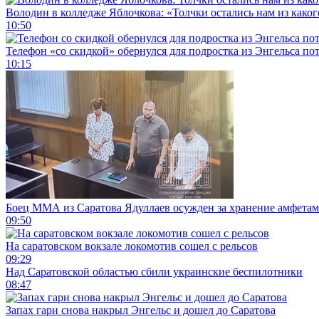
Володин в колледже Яблочкова: «Толчки остались нам из каког
10:50
Телефон «со скидкой» обернулся для подростка из Энгельса по
10:15
Боец ММА из Саратова Ядуллаев осужден за хранение амфета
09:50
На саратовском вокзале локомотив сошел с рельсов
09:29
Над Саратовской областью сбили украинские беспилотники
08:47
Запах гари снова накрыл Энгельс и дошел до Саратова