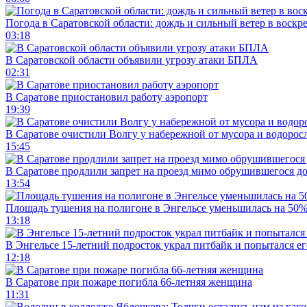
Погода в Саратовской области: дождь и сильный ветер в воскр
03:18
В Саратовской области объявили угрозу атаки БПЛА
02:31
В Саратове приостановил работу аэропорт
19:39
В Саратове очистили Волгу у набережной от мусора и водорос
15:45
В Саратове продлили запрет на проезд мимо обрушившегося д
13:54
Площадь тушения на полигоне в Энгельсе уменьшилась на 50
13:18
В Энгельсе 15-летний подросток украл питбайк и попытался ег
12:18
В Саратове при пожаре погибла 66-летняя женщина
11:31