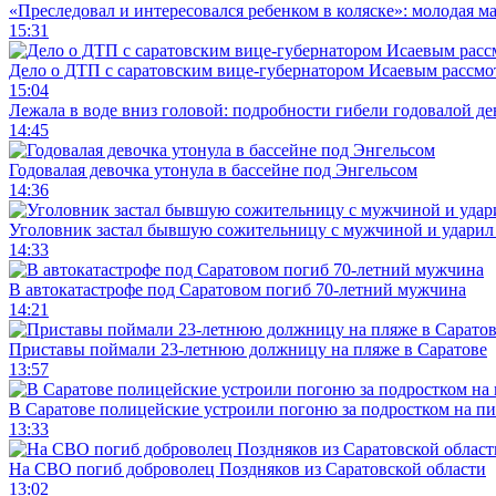
«Преследовал и интересовался ребенком в коляске»: молодая м
15:31
Дело о ДТП с саратовским вице-губернатором Исаевым рассмо
15:04
Лежала в воде вниз головой: подробности гибели годовалой д
14:45
Годовалая девочка утонула в бассейне под Энгельсом
14:36
Уголовник застал бывшую сожительницу с мужчиной и ударил 
14:33
В автокатастрофе под Саратовом погиб 70-летний мужчина
14:21
Приставы поймали 23-летнюю должницу на пляже в Саратове
13:57
В Саратове полицейские устроили погоню за подростком на п
13:33
На СВО погиб доброволец Поздняков из Саратовской области
13:02