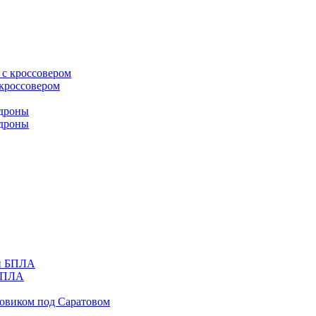
 кроссовером
 дроны
 БПЛА
зовиком под Саратовом