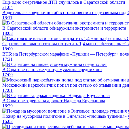
Еще одно смертельное ДТП случилось в Саратовской области
21:04
Водитель легковушки погиб в столкновении с грузовиком под
18:11
В Саратовской области обнаружили экстремиста и террориста
18:08
Саратовские власти готовы потратить 1,4 млн на фестиваль «
18:00
ВТБ: на Петербургском марафоне «Пушкин — Петербург» появи
17:21
В Саратове на пляже утонул мужчина средних лет
17:09
Московский наркосбытчик попал под статью об отмывании ден
17:01
В Саратове задержана адвокат Надежда Ерусланова
16:29
Пожар на мусорном полигоне в Энгельсе: «площадь тушения»
16:02