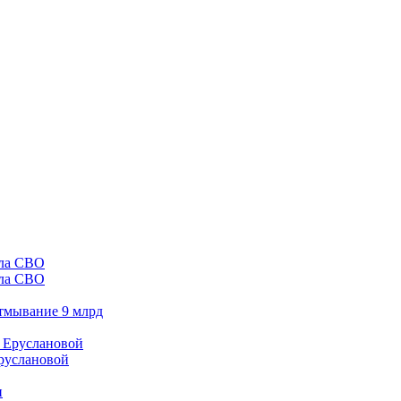
ала СВО
отмывание 9 млрд
Еруслановой