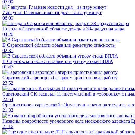
07:00
7 августа. Главные новости дня – за пару минут
06:00
Погода в Саратовской области: дождь и 38-градусная жара
04:26
В Саратовской области объявили ракетную опасность
02:31
В Саратовской области объявили угрозу атаки БПЛА
01:47
Саратовский аэропорт «Гагарин» приостановил работу
23:52
Саратовский СК раскрыл 11 преступлений в «оборонке» с нач
22:54
Организаторов саратовской «Опусгрупп» начинают судить за 
21:32
Названы подробности уголовного дела московского адвоката 
21:16