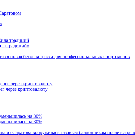
 Саратовом
Сила традиций»
тся новая беговая трасса для профессиональных спортсменов
ег через криптовалюту
 уменьшилась на 30%