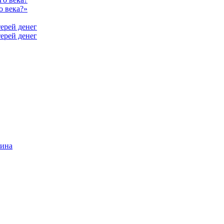
о века?»
терей денег
мина