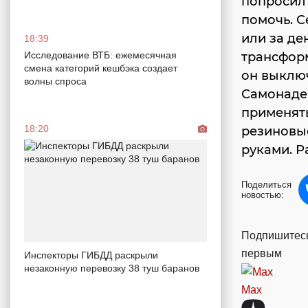
попросил 
помочь. С
или за де
18:39
Исследование ВТБ: ежемесячная
трансформ
смена категорий кешбэка создает
он выключ
волны спроса
Самонадея
применять
18:20
резиновые
руками. Р
Поделиться
новостью:
Подпишитесь
первым
Инспекторы ГИБДД раскрыли
незаконную перевозку 38 туш баранов
Max