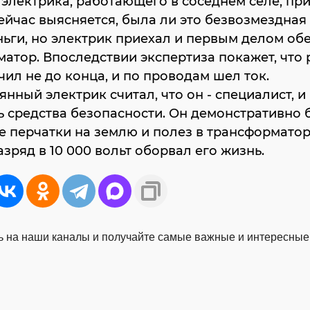
электрика, работающего в соседнем селе, при
ейчас выясняется, была ли это безвозмездна
ньги, но электрик приехал и первым делом об
атор. Впоследствии экспертиза покажет, что
ил не до конца, и по проводам шел ток.
нный электрик считал, что он - специалист, и 
 средства безопасности. Он демонстративно 
 перчатки на землю и полез в трансформато
азряд в 10 000 вольт оборвал его жизнь.
 на наши каналы и получайте самые важные и интересные