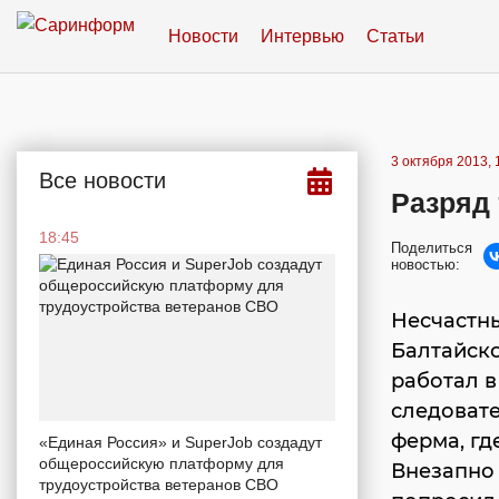
Новости
Интервью
Статьи
3 октября 2013, 
Все новости
Разряд 
18:45
Поделиться
новостью:
Несчастны
Балтайско
работал в
следоват
ферма, гд
«Единая Россия» и SuperJob создадут
общероссийскую платформу для
Внезапно 
трудоустройства ветеранов СВО