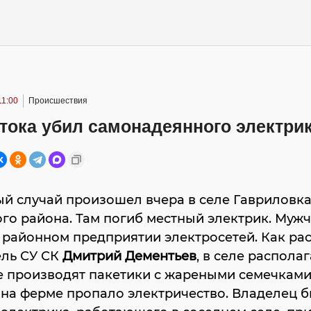
11:00
Происшествия
тока убил самонадеянного электри
й случай произошел вчера в селе Гавриловк
го района. Там погиб местный электрик. Муж
 районном предприятии электросетей. Как ра
ель СУ СК
Дмитрий Дементьев
, в селе распола
е производят пакетики с жареными семечками
на ферме пропало электричество. Владелец б