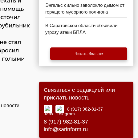
ехать и
Энгельс сильно заволокло дымом от
я помощь
горящего мусорного полигона
есточил
 рубильник
В Саратовской области объявили
угрозу атаки БПЛА
не стал
бросил
Читать больше
р голыми
Связаться с редакцией или
прислать новость
 новости
8 (917) 982-81-37
8 (917) 982-81-37
info@sarinform.ru