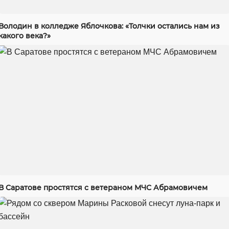
Володин в колледже Яблочкова: «Толчки остались нам из
какого века?»
В Саратове простятся с ветераном МЧС Абрамовичем