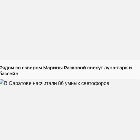
Рядом со сквером Марины Расковой снесут луна-парк и
бассейн