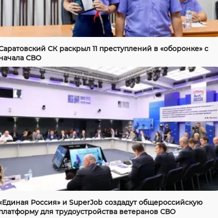
Саратовский СК раскрыл 11 преступлений в «оборонке» с
начала СВО
«Единая Россия» и SuperJob создадут общероссийскую
платформу для трудоустройства ветеранов СВО