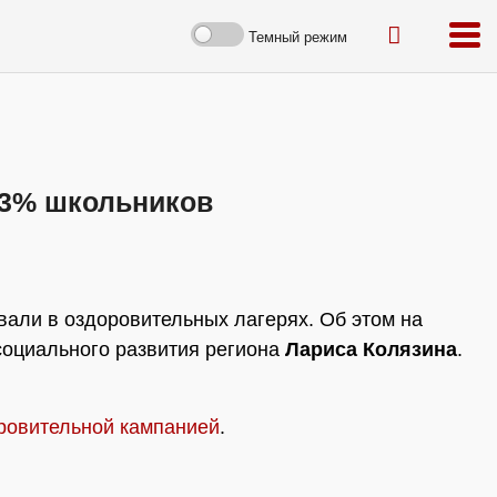
Темный режим
73% школьников
али в оздоровительных лагерях. Об этом на
социального развития региона
Лариса Колязина
.
ровительной кампанией
.