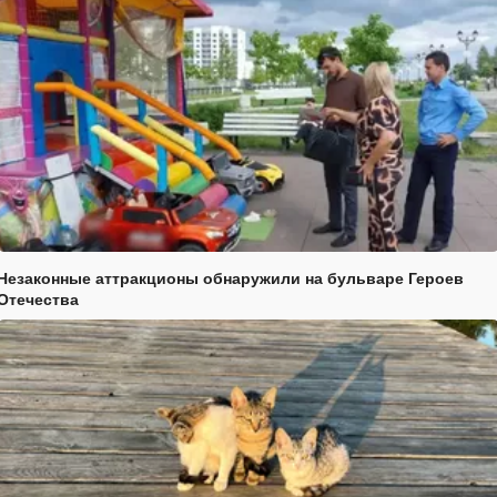
Незаконные аттракционы обнаружили на бульваре Героев
Отечества