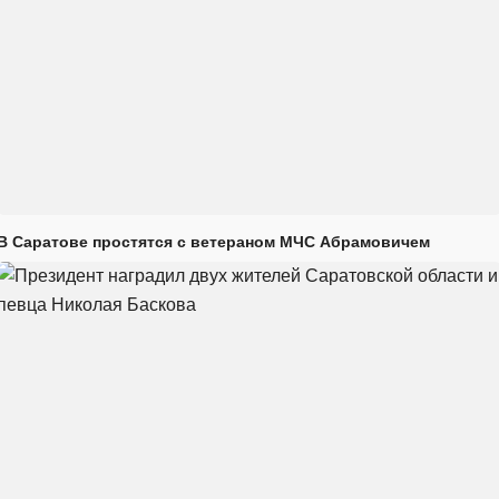
В Саратове простятся с ветераном МЧС Абрамовичем