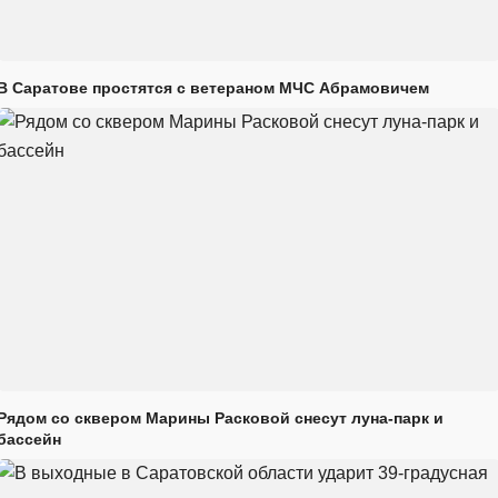
В Саратове простятся с ветераном МЧС Абрамовичем
Рядом со сквером Марины Расковой снесут луна-парк и
бассейн