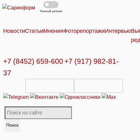
Темный режим
Новости
Статьи
Мнения
Фоторепортажи
Интервью
Вы
ре
+7 (8452) 659-600
+7 (917) 982-81-
37
Поиск