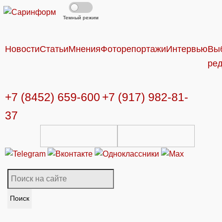
Темный режим
Новости
Статьи
Мнения
Фоторепортажи
Интервью
Вы
ре
+7 (8452) 659-600
+7 (917) 982-81-
37
Поиск