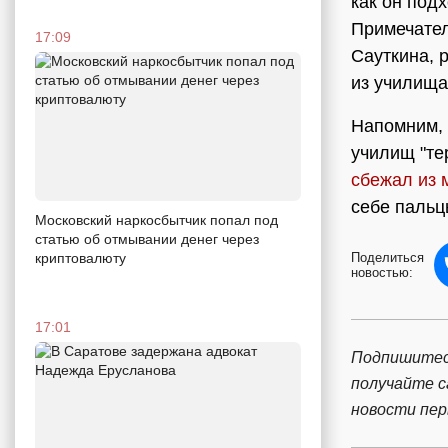
как он под
Примечател
17:09
Сауткина, 
из училища
Напомним, 
училищ "те
сбежал из 
себе пальц
Московский наркосбытчик попал под
статью об отмывании денег через
Поделиться
криптовалюту
новостью:
17:01
Подпишитес
получайте 
новости пе