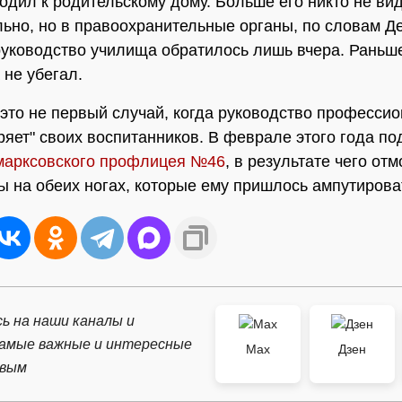
ходил к родительскому дому. Больше его никто не ви
ьно, но в правоохранительные органы, по словам Д
руководство училища обратилось лишь вчера. Раньш
 не убегал.
это не первый случай, когда руководство професси
ряет" своих воспитанников. В феврале этого года по
марксовского профлицея №46
, в результате чего от
ы на обеих ногах, которые ему пришлось ампутирова
ь на наши каналы и
самые важные и интересные
Max
Дзен
рвым