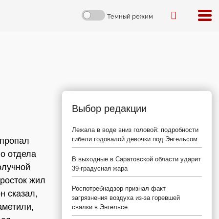
Темный режим
Выбор редакции
Лежала в воде вниз головой: подробности
гибели годовалой девочки под Энгельсом
 пропал
го отдела
В выходные в Саратовской области ударит
олучной
39-градусная жара
дросток жил
Роспотребнадзор признал факт
н сказал,
загрязнения воздуха из-за горевшей
аметили,
свалки в Энгельсе