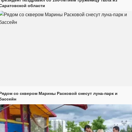
Президент поздравил со 100-летием труженицу тыла из
Саратовской области
Рядом со сквером Марины Расковой снесут луна-парк и
бассейн