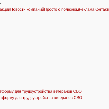
м
акции
Новости компаний
Просто о полезном
Реклама
Контак
атформу для трудоустройства ветеранов СВО