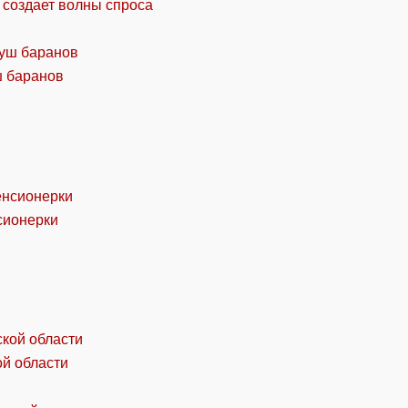
 создает волны спроса
ш баранов
сионерки
ой области