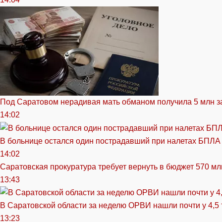
Под Саратовом нерадивая мать обманом получила 5 млн з
14:02
В больнице остался один пострадавший при налетах БПЛА
14:02
Саратовская прокуратура требует вернуть в бюджет 570 мл
13:43
В Саратовской области за неделю ОРВИ нашли почти у 4,5
13:23