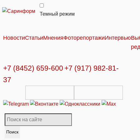
Темный режим
Новости
Статьи
Мнения
Фоторепортажи
Интервью
Вы
ре
+7 (8452) 659-600
+7 (917) 982-81-
37
Поиск