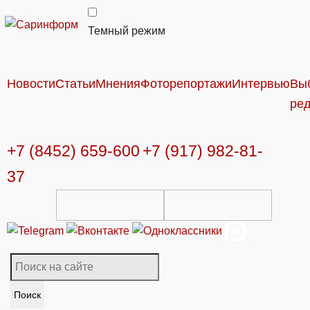
Темный режим
Новости
Статьи
Мнения
Фоторепортажи
Интервью
Вы
ре
+7 (8452) 659-600
+7 (917) 982-81-
37
Поиск