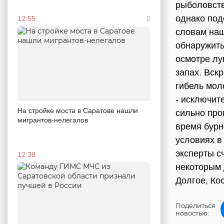
рыболовст
однако под
12:55
словам наш
обнаружить
осмотре лу
запах. Вск
гибель мол
- исключит
На стройке моста в Саратове нашли
сильно про
мигрантов-нелегалов
время бурн
условиях в
эксперты с
12:38
некоторым 
Долгое, Ко
Поделиться
новостью: