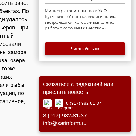
орить рано,
бъектах. По
Министр строительства и ЖКХ
Бутылкин: «У нас появились новые
ди удалось
застройщики, которые выполняют
ньеров. При
работу с хорошим качеством»
ятный
тировали
Читать больше
ины замора
ва, озера
 то же
таких
Связаться с редакцией или
бели рыбы
прислать новость
уация, по
рапивное,
8 (917) 982-81-37
8 (917) 982-81-37
info@sarinform.ru