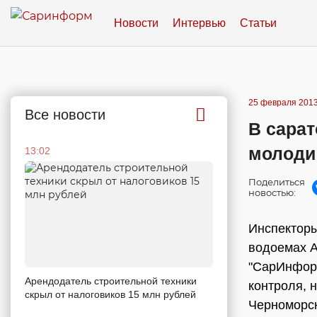
Новости
Интервью
Статьи
25 февраля 2013
Все новости
В сара
молоди
13:02
Поделиться
новостью:
Инспекторы
водоемах А
"СарИнформ
Арендодатель строительной техники
контроля, 
скрыл от налоговиков 15 млн рублей
Черноморск