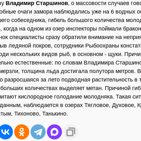
ву
Владимир Старшинов
, о массовости случаев гов
обные очаги замора наблюдались уже на 6 водных о
его собеседника, гибель большого количества моло
, когда на одном из озер инспекторы поймали брако
нок специалисты сразу обратили внимание на непри
рыв ледяной покров, сотрудники Рыбоохраны конста
оди нескольких видов рыб, в основном - щуки. Прич
ельно естественные: по словам Владимира Старшино
мерзли, толщина льда достигала полутора метров. В
о разросшаяся за лето подводная растительность в 
 больших количествах выделяет метан. Причиной ги
читают кислородное голодание молодняка. Такая сит
данным, наблюдается в озерах Тягловое, Духовое, К
стым, Тихоново, Танькино.