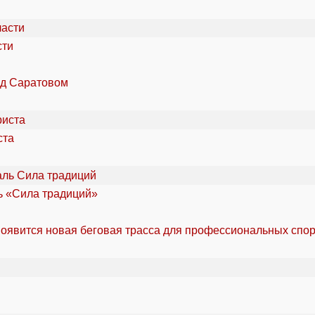
сти
од Саратовом
ста
ль «Сила традиций»
оявится новая беговая трасса для профессиональных спо