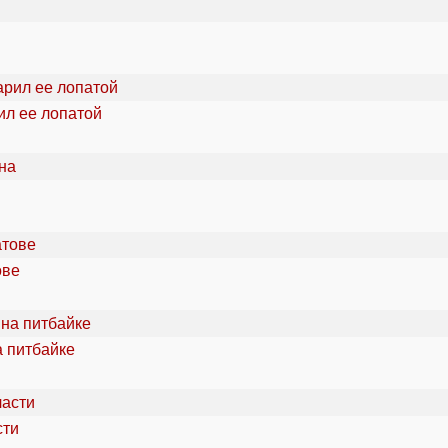
ил ее лопатой
ове
а питбайке
сти