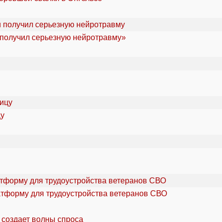
«получил серьезную нейротравму»
цу
атформу для трудоустройства ветеранов СВО
 создает волны спроса