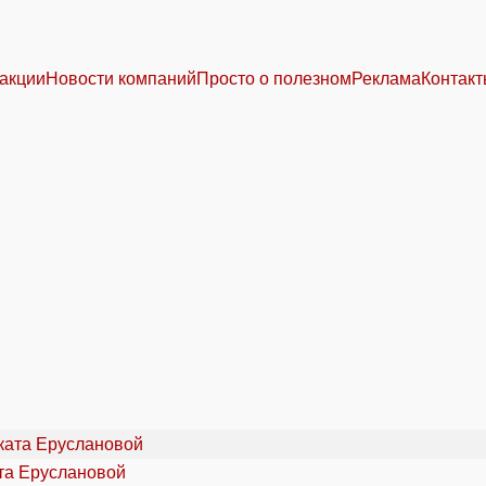
акции
Новости компаний
Просто о полезном
Реклама
Контак
та Еруслановой