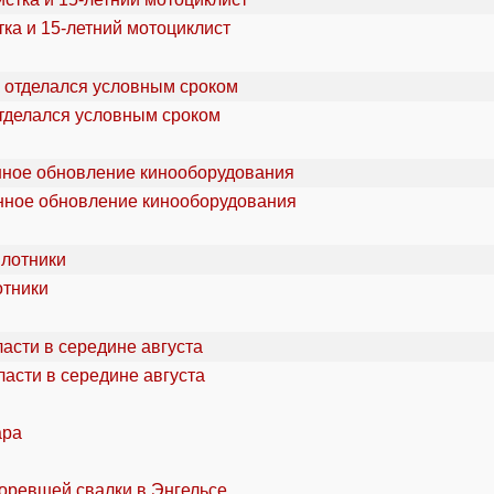
ка и 15-летний мотоциклист
отделался условным сроком
онное обновление кинооборудования
отники
асти в середине августа
ара
горевшей свалки в Энгельсе