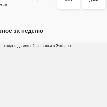
Max
Дзен
рвым
рное за неделю