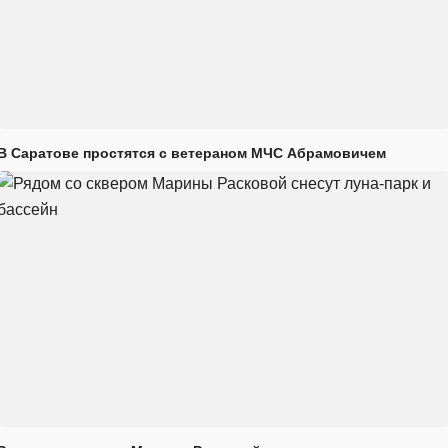
В Саратове простятся с ветераном МЧС Абрамовичем