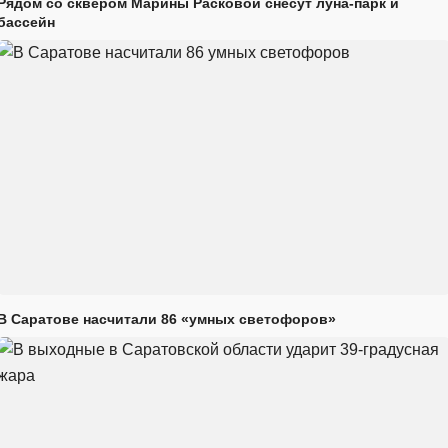
Рядом со сквером Марины Расковой снесут луна-парк и
бассейн
В Саратове насчитали 86 «умных светофоров»