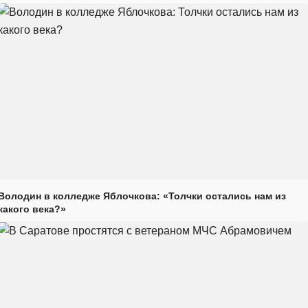
Володин в колледже Яблочкова: «Толчки остались нам из
какого века?»