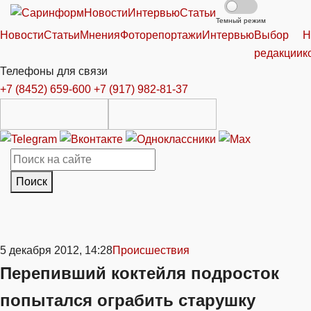
Новости
Интервью
Статьи
Темный режим
Новости
Статьи
Мнения
Фоторепортажи
Интервью
Выбор
Н
редакции
к
Телефоны для связи
+7 (8452) 659-600
+7 (917) 982-81-37
Поиск
5 декабря 2012, 14:28
Происшествия
Перепивший коктейля подросток
попытался ограбить старушку