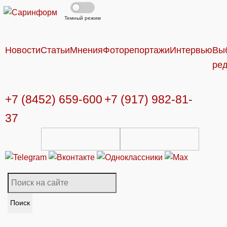
Темный режим
Новости
Статьи
Мнения
Фоторепортажи
Интервью
Вы
ре
+7 (8452) 659-600
+7 (917) 982-81-
37
Поиск