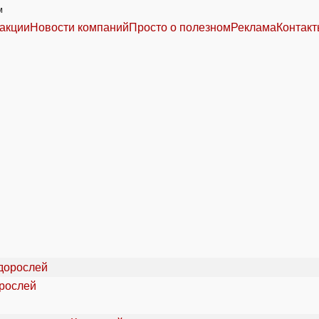
м
акции
Новости компаний
Просто о полезном
Реклама
Контак
орослей