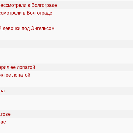
ссмотрели в Волгограде
й девочки под Энгельсом
ил ее лопатой
ове