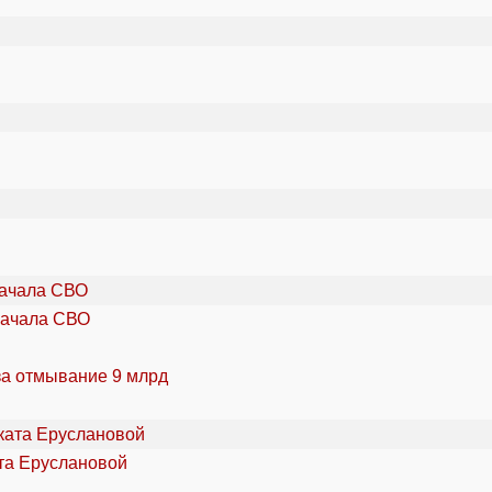
начала СВО
за отмывание 9 млрд
та Еруслановой