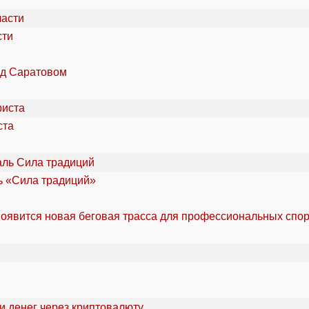
сти
од Саратовом
ста
ль «Сила традиций»
оявится новая беговая трасса для профессиональных спо