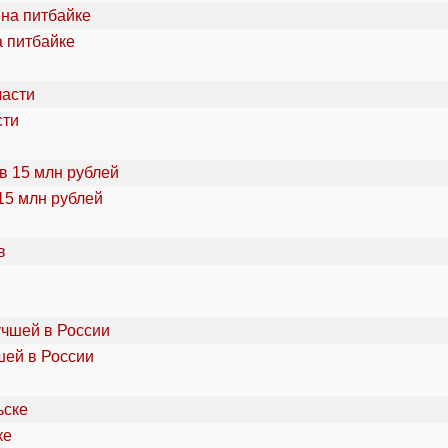
а питбайке
сти
15 млн рублей
шей в России
ке