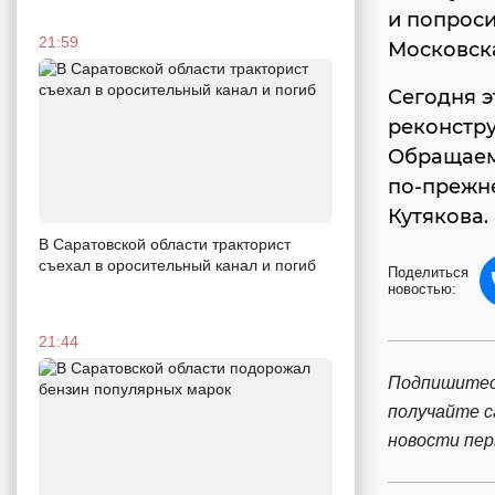
и попроси
21:59
Московска
Сегодня э
реконстру
Обращаем
по-прежне
Кутякова.
В Саратовской области тракторист
съехал в оросительный канал и погиб
Поделиться
новостью:
21:44
Подпишитес
получайте 
новости пе