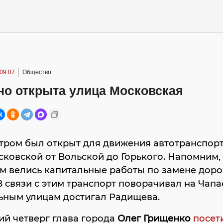
 09:07
Общество
но открыта улица Московская
тром был открыт для движения автотранспорт
ковской от Вольской до Горького. Напомним, 
ам велись капитальные работы по замене дор
В связи с этим транспорт поворачивал на Чапа
ьным улицам достигал Радищева.
й четверг глава города
Олег Грищенко
посет