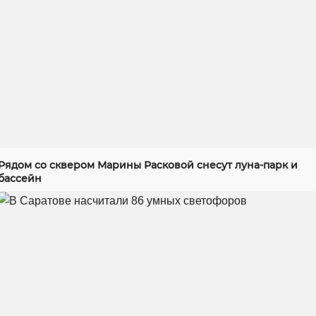
Рядом со сквером Марины Расковой снесут луна-парк и
бассейн