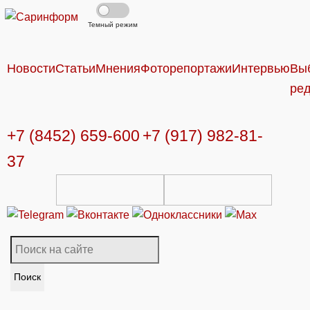
Темный режим
Новости
Статьи
Мнения
Фоторепортажи
Интервью
Вы
ре
+7 (8452) 659-600
+7 (917) 982-81-
37
Поиск